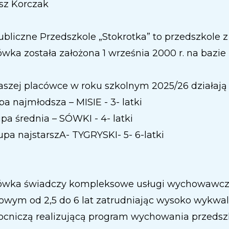
sz Korczak
bliczne Przedszkole „Stokrotka” to przedszkole z
wka została założona 1 września 2000 r. na bazie
szej placówce w roku szkolnym 2025/26 działają 
pa najmłodsza – MISIE - 3- latki
upa średnia – SÓWKI - 4- latki
rupa najstarszA- TYGRYSKI- 5- 6-latki
ówka świadczy kompleksowe usługi wychowawczo
owym od 2,5 do 6 lat zatrudniając wysoko wykwal
cniczą realizującą program wychowania przeds