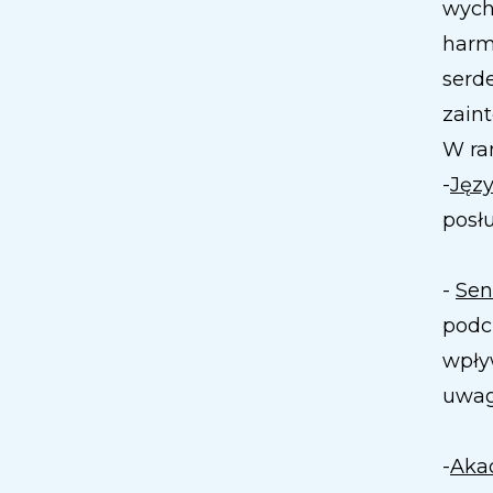
wych
harm
serd
zain
W ra
-
Języ
posł
-
Sen
podc
wpły
uwag
-
Aka