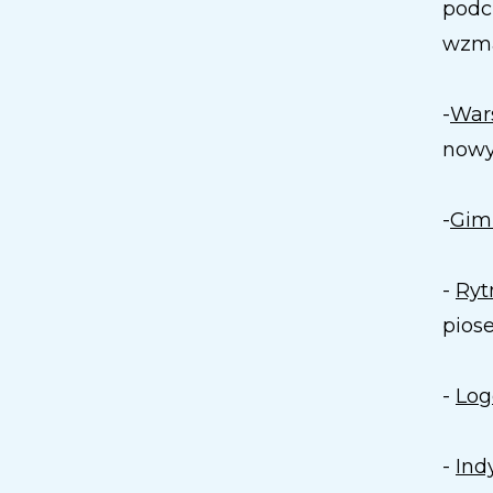
podc
wzma
-
Wars
nowy
-
Gim
-
Ryt
piose
-
Log
-
Ind