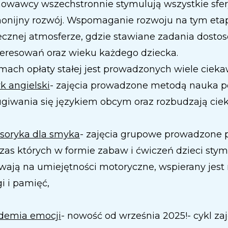
owawcy wszechstronnie stymulują wszystkie sfery
onijny rozwój. Wspomaganie rozwoju na tym etapi
ecznej atmosferze, gdzie stawiane zadania dostos
teresowań oraz wieku każdego dziecka.
mach opłaty stałej jest prowadzonych wiele cieka
k angielski
- zajęcia prowadzone metodą nauka p
ugiwania się językiem obcym oraz rozbudzają cie
soryka dla smyka
- zajęcia grupowe prowadzone pr
zas których w formie zabaw i ćwiczeń dzieci stym
wają na umiejętności motoryczne, wspierany jest
i i pamięć,
demia emocji
- nowość od września 2025!- cykl z