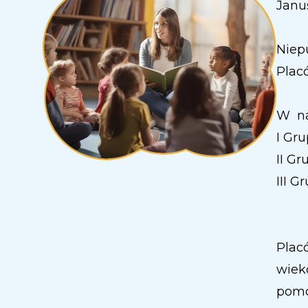
Janu
Niepu
Placó
W na
I Gru
II Gr
III G
Plac
wiek
pomo