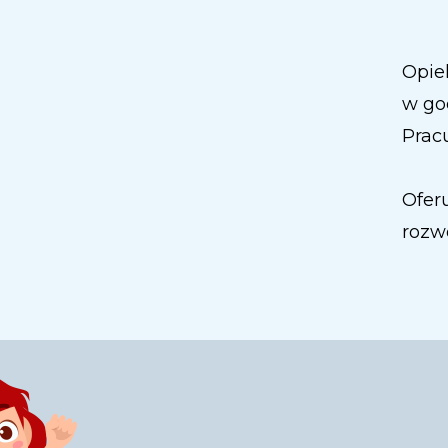
Opie
w god
Prac
Ofer
rozw