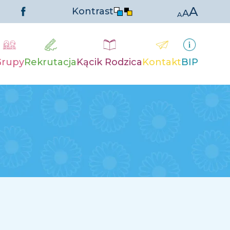
A
Kontrast
A
A
Grupy
Rekrutacja
Kącik Rodzica
Kontakt
BIP