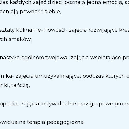
zas każdych zajęć dzieci poznają jedną emocję, s
cniają pewność siebie,
ztaty kulinarne
- nowość!- zajęcia rozwijające k
ch smaków,
nastyka ogólnorozwojowa
- zajęcia wspierające 
mika
- zajęcia umuzykalniające, podczas których d
nki, tańczą,
opedia
- zajęcia indywidualne oraz grupowe pro
ywidualna terapia pedagogiczna
.